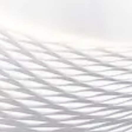
中国博彩APP推荐：畅享多样娱乐体验，安全靠谱的优质
平台指南
2024-12-21 04:55:48
文章摘要：随着移动互联网的发展，博彩行业逐渐进入了
数字化时代，博彩APP成为了许多用户娱乐、放松以及追
求刺激的新选择。然而，市场上存在着大量的博彩平台，
如何在众多选择中找到一个安全、靠谱且能提供多样化...
阅读