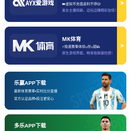
元素，增加了互动性和娱乐性。这些新颖的游戏玩法不仅让玩
家有更多选择，还能激发他们的探索兴趣，帮助平台吸引了大
量新用户的加入。
此外，平台上的游戏都经过了严格的公平性测试，确保每个玩
家都能在公平、公正的环境中进行游戏。游戏的设计者和开发
商都在不断推出新的游戏版本和主题，力求让玩家的游戏体验
更加丰富和多元化。无论是初学者还是资深玩家，都能在Bwin
找到适合自己的游戏。
2、诱人的奖金和奖励机制
在Slots 777 Bwin中国平台，奖金和奖励系统是吸引玩家的重
要因素之一。平台不仅提供了传统的奖池奖金，还设置了丰富
的日常、周度和月度奖励，确保玩家在游戏过程中能够不断获
得激励。此外，Bwin还推出了专门的VIP奖励计划，针对忠诚
玩家提供额外的奖励和福利。
平台上的奖池奖金常常达到数百万人民币，尤其是在大规模的
活动期间，奖金金额更是令人瞩目。除此之外，Bwin还会定期
推出一些限时的促销活动，如免费旋转、充值返利等，让玩家