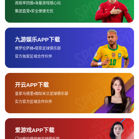
在投注过程中享受更多的福利。
另外，平台对于新玩家也提供了丰厚的注册奖励，玩家在首次
存款时可以获得一定比例的奖金或者免费旋转。这样不仅能降
低新手玩家的风险，还能增加他们的游戏兴趣和参与度。对于
老玩家，Bwin还会定期通过电子邮件或者短信的方式，发送个
性化的奖励信息，确保他们能够始终享受平台带来的福利。
3、便捷的用户体验
Slots 777 Bwin中国平台非常注重用户体验，致力于为玩家提
供便捷的操作界面和流畅的游戏体验。无论是通过PC端还是
移动端访问平台，玩家都可以轻松进入自己的账户并开始游
戏。平台的设计简单直观，游戏分类清晰明了，帮助玩家快速
找到自己喜爱的游戏。
平台还特别优化了移动端的使用体验，确保无论玩家身处何
地，都可以通过手机或平板流畅进行游戏。无论是在安卓还是