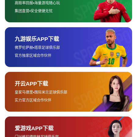
阅读
黑马崛起之路揭秘从默默无闻到行业领跑者的成长
传奇背后故事全解