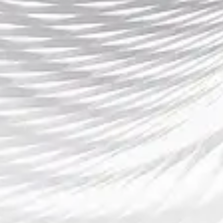
阅读
非凡体育引领数字运动新时代打造全方位赛事服务
新体验助力未来发展