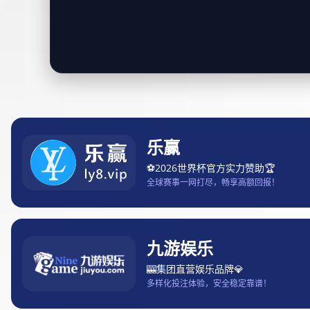
首页
产品
澳门六合
概率与风
2024-12-14 21:18:03
本文将深入探讨澳门六合彩
注思路和技巧。文章将从四个方