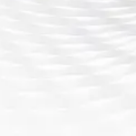
Enter