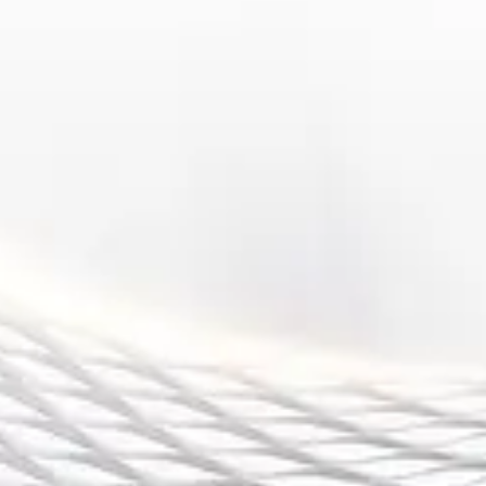
合彩作为一种博彩游戏，中奖概率始终较低，参与者应保持理性
依赖。希望通过本文的解析，能帮助彩民更好地理解如何提高中
注体验。
的49个数字组合提升中奖几率的策略与分析方法
2024-1
作为一种广受欢迎的彩票游戏，其开奖结果由49个数字中的6个
合理的数字组合策略和分析方法，可以在一定程度上提升中奖几率