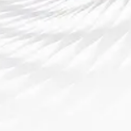
订阅
 your e-mail
Subscr
©
2026
.
- All Rights Reserved
体育赛事
.