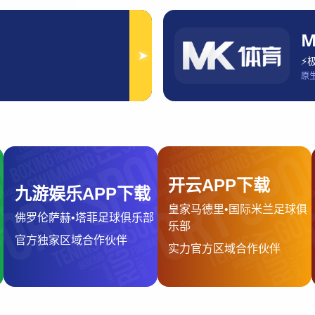
制与心理调节。每个方面都将通过具体的策略与技巧，帮助彩民
本文的解析，您将能够系统地掌握更为理性的投注方式，并在长
彩的基本玩法与概率
字选择的博彩游戏，参与者需要从1至49的数字中选择6个号
码和一个特别号码作为开奖结果。中奖的概率取决于所选号码的
注策略至关重要。
注方式有单注投注和复式投注。单注投注是指选择一个号码组合
个号码进行投注，增加了中奖的机会，但同时投注金额也会随之
式，以平衡风险与回报。
投注决策至关重要。例如，在标准的6/49游戏中，中奖的概率为1/
注时，彩民应意识到这是一种高风险的博彩活动，切忌盲目投注
选择投注号码
率的关键环节。由于六合彩的开奖是完全随机的，理论上所有号