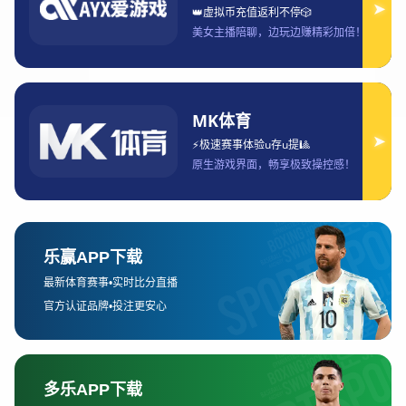
进行排赛。
赛事时间的安排通常会涉及多个时区的协调，特别是跨国比
赛。例如，全球总决赛的比赛时间会考虑到欧洲、北美、亚洲
等地的观众需求，因此常常会安排在不同的时段进行，以确保
观众在不同地区都能观看到直播。赛事主办方通常会提前几个
月公布比赛时间和赛程，观众可以通过赛事官方网站、社交媒
体和各大直播平台获取相关信息。
此外，除了大型赛事外，LCS（北美赛区）、LEC（欧洲赛
区）等其他赛区的比赛也会有自己的开赛时间安排。每个赛区
的比赛时间安排都与本地区的观众需求和时区差异紧密相关。
例如，LCS赛区的比赛通常安排在美国本土的晚上，而LEC赛
区的比赛则多安排在欧洲的晚上时段。因此，了解每个赛区的
开赛时间，可以帮助观众准确把握比赛开始的时刻。
2、如何正确理解比赛开赛前的准备时
间
《英雄联盟》比赛的开赛前通常会有一段准备时间，这段时间