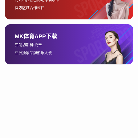
要准确把握《英雄联盟》比赛的开始时刻，观众可以通过多个
渠道获取比赛的开赛时间。首先，最可靠的方式是通过官方渠
道获取信息。例如，《英雄联盟》全球赛事的官方网站会提前
公布比赛的具体时间安排，观众可以根据这个时间表来安排自
己的观赛计划。
其次，社交媒体也是获取开赛时间的重要途径。官方的社交媒
体平台，如微博、Twitter等，会及时发布比赛的具体时间和赛
程安排。这些社交媒体平台还会定期进行赛事预告，提醒观众
比赛即将开始，避免观众错过比赛的精彩时刻。
此外，很多直播平台也会提供准确的开赛时间。例如，在B
站、Twitch等直播平台上，观众可以查看赛程安排并设置提醒
功能，确保不会错过比赛的开始时刻。这些平台还会提前播出
赛前节目，帮助观众更好地了解比赛的背景和参赛队伍。
4、一些技巧和建议帮助精准把握比赛