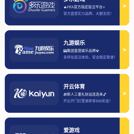
球俱乐部。每年吸引着成千上万的观众通过电视、网络等平台
观看直播。德甲赛事精彩直播全程覆盖，不仅让球迷能够第一
时间看到精彩的比赛，也能更深入地了解德国足球的独特魅
力。本文将从四个方面详细探讨德甲赛事直播带给球迷的感受
和独特魅力，包括德甲的比赛激情、球员与战术的精妙配合、
德国足球文化的深厚底蕴以及德甲直播的技术创新与发展等内
容。通过这些方面的剖析，我们将能够更加全面地感受到德国
足球的魅力与发展趋势。
1、德甲赛事的激情与魅力
德甲联赛的比赛激情四溢，不仅体现在球员的技术和体力上，
还表现在球迷的热情支持和比赛的紧张氛围中。与其他足球联
赛相比，德甲的比赛节奏通常更为快速，攻防转换迅速，这也
让比赛变得更为扣人心弦。在德甲联赛中，任何一支球队都有
可能在比赛的最后时刻逆袭，这种不确定性增加了比赛的悬念
和观赏性。
体育赛事
此外，德甲的球迷文化也是其赛事魅力的一大亮点。德国足球