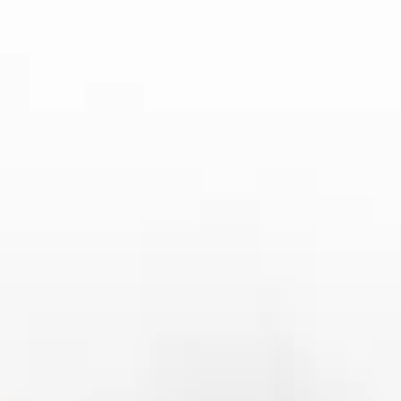
一方面，德甲在直播过程中使用了多项先进的技术，比如虚拟
现实（VR）、增强现实（AR）等，使得球迷能够更加全面地
感受到比赛的氛围。通过VR技术，观众可以从多角度、全方位
地观看比赛，甚至能够模拟置身于球场的感觉，增强了观赛体
验的互动性与沉浸感。
另一方面，德甲在数据分析方面也取得了显著的突破。现代的
比赛直播不仅仅是图像和声音的展示，许多实时数据也通过画
面呈现给观众。球员的跑动轨迹、传球成功率、进攻次数等重
要数据，都会在直播过程中实时更新，让球迷更加了解比赛的
战术走势和球员的表现。
总结：
德甲赛事精彩直播全程覆盖，能够带领球迷走进德国足球的世
界，感受其独特的魅力。从比赛的激情与竞争到球员的战术执
行，从深厚的足球文化到现代化的直播技术，德甲无疑为观众
提供了丰富的观赛体验。无论你是一个忠实的德甲粉丝，还是
刚刚开始接触这项运动的新人，都能在德甲的赛场上找到属于