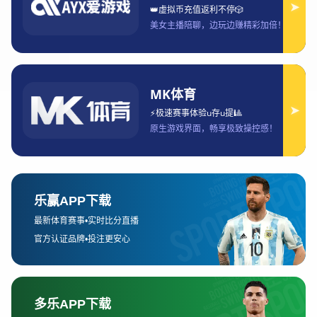
俱乐部通常拥有庞大而忠诚的球迷群体，这些球迷不仅仅是支
持自己的球队，更是足球文化的传播者。在比赛现场，球迷们
通过鼓号、歌声、横幅等方式为球队加油，制造出一种独特的
比赛氛围。尤其是在一些顶级德甲赛事中，场馆内的声势浩大
与激烈的场面交织在一起，给观众带来了无与伦比的视觉和听
觉冲击。
德甲比赛中的激烈竞争也是比赛的一个重要特点。无论是排名
靠前的传统强队，还是排名靠后的中小俱乐部，都能在赛季中
爆发出惊人的能量。德甲的竞争不仅仅是对抗实力的比拼，更
是智慧和策略的较量。球员们在场上的拼劲与决心，深深感染
了每一位观众，也让人们对德甲比赛充满期待。
2、球员与战术的精妙配合
德甲联赛一直以来都以培养世界级球员和战术创新为傲。许多
顶级球员都曾在德甲联赛中闪耀过，如穆勒、莱万多夫斯基、
哈弗茨等，这些球员的成功不仅仅源自个人的天赋，更离不开
德甲球队精妙的战术体系和严格的训练方法。
德甲的战术风格注重整体性与协调性，尤其在防守方面，德国