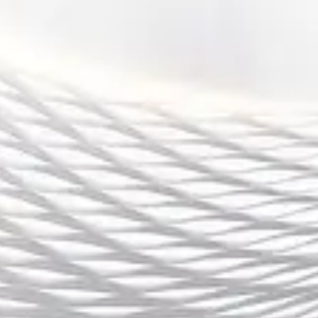
自己的乐趣。
随着技术的进步和比赛的不断发展，德甲将继续吸引着世界各
地的观众。而通过更加便捷的直播平台和更加丰富的赛事内
容，德甲的全球影响力和吸引力也会与日俱增。无论是现场观
赛还是远程直播，德甲的精彩比赛都将继续为球迷带来不一样
的视觉享受和心灵震撼。
免费电竞直播平台高清源合集畅享无延迟赛事精彩瞬间
2025-07-11 17:50:02
随着电竞行业的蓬勃发展，越来越多的电竞赛事吸引了全球
玩家和观众的关注。在这个信息高度互通的时代，电竞直播
已经成为了众多观众追随的娱乐方式，而如何体验到高质量
的赛事直播则成为了人们关注的重点。免费电竞直...
阅读