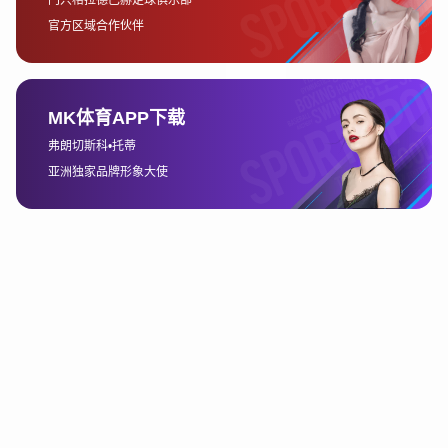
德国的足球文化强调团队精神与纪律性，这也在德甲联赛中得
到了充分体现。德国球员通常被认为是非常具有职业素养和团
队协作精神的球员，他们对比赛的态度非常认真，不仅仅注重
个人表现，更注重团队的整体发挥。德国的足球教育体系也非
常严谨，从青少年培训到职业联赛的培养，德国足球从未忽视
任何细节。
此外，德国的球迷文化也是德甲的一大特色。与其他联赛的球
迷群体不同，德甲的球迷注重比赛的精神内核而非单纯的个人
偶像崇拜。许多德甲球队的球迷社区都有着长期的历史和文化
积淀，他们通过组织各种活动，保持与球队的紧密联系，形成
了独具特色的球迷文化氛围。这种文化不仅仅影响了德甲本
身，也影响了整个世界足球的发展。
4、德甲直播的技术创新与发展
随着互联网和现代科技的发展，德甲赛事的直播技术也不断创
新与进步。如今，观众不仅可以通过传统的电视渠道观看德甲
比赛，还能通过各种互联网平台实时观看比赛，享受更加便捷
和高清的观赛体验。德甲的赛事直播不仅仅是画面的简单呈
现，更加注重观众的互动和沉浸感。