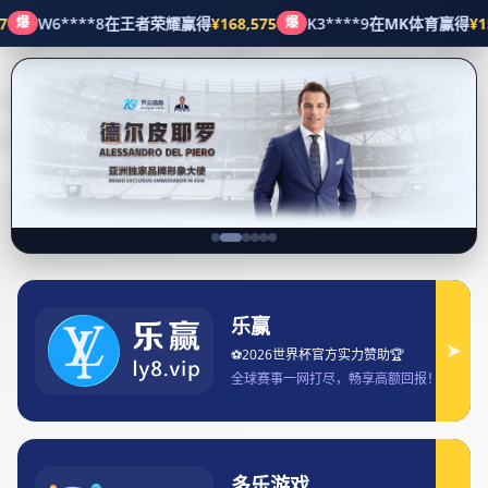
13594780244
体育资讯
龙海市执居崖187号
dissenting@163.com
首页
体育资讯
德甲赛事精彩直播全程覆盖，带你领略德国足球的独特魅力
德甲赛事精彩直播全程覆盖，带你领
略德国足球的独特魅力
2025-07-12 12:41:12
德甲联赛作为欧洲五大足球联赛之一，拥有众多球迷和顶级足