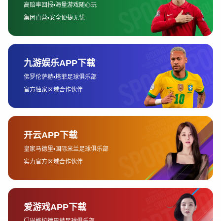
整。首先是语言和文化的适配。Bet365官网提供简体中文界
面，使得中国用户可以更加便捷地进行操作。同时，Bet365
还会根据中国用户的博彩习惯和文化偏好，调整其产品设计与
服务内容。这些本地化举措使得Bet365能够吸引并维持中国
用户群体。
其次，Bet365为中国市场推出了定制化的产品和服务。例
如，在体育博彩方面，Bet365会根据中国用户对体育项目的
兴趣，特别是在足球、篮球等项目上加强产品的更新与完善。
此外，Bet365还特别注重本地支付方式的支持，提供多种支
付渠道，满足中国用户的支付需求，进一步提升了用户的体验
和忠诚度。
在技术平台方面，Bet365为确保其服务在中国市场的顺畅运
营，特别注重了技术的优化与本地网络环境的适配。通过提高
服务器的稳定性和响应速度，Bet365保证了中国用户在访问
和交易过程中不会出现卡顿或延迟问题。这些技术上的投资，
增强了用户对Bet365平台的信任感和依赖感。
3、Bet365在中国的品牌建设策略