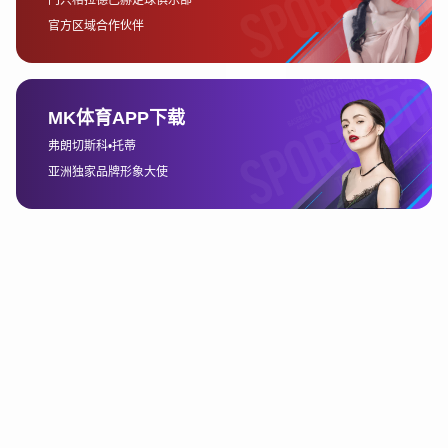
Bet365在中国市场的品牌建设策略与其全球运营策略紧密相
关。首先，Bet365通过广告和营销活动不断提升其在中国市
场的品牌认知度。尽管中国的广告监管较为严格，但Bet365
依然通过数字营销手段进行精准投放。例如，Bet365通过与
体育赛事、明星代言人等合作，增加了其在中国年轻用户中的
曝光率。
其次，Bet365重视口碑营销，通过优质的用户体验和服务建
立了广泛的用户群体。在中国，Bet365通过论坛、社交媒体
等渠道与用户进行互动，提升了品牌的用户粘性。特别是在一
些体育赛事期间，Bet365通过及时的服务和独特的优惠活
动，成功吸引了大量体育迷和博彩爱好者。
此外，Bet365还通过线上活动和推广合作，拓展其在中国市
场的影响力。例如，Bet365与一些中国地区的在线支付平台
进行合作，使得中国用户在进行充值和提现时更加便捷。这些
合作不仅提升了Bet365的品牌形象，还进一步增强了其市场
渗透力。
4、Bet365在中国面临的法律和监管挑