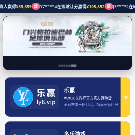
13594780244
体育资讯
龙海市执居崖187号
dissenting@163.com
首页
体育资讯
松鼠体育引领全民运动潮流打造健康活力生活方式新体验
松鼠体育引领全民运动潮流打造健康
活力生活方式新体验
2026-05-28 19:09:47
明白了，我会严格按照你的要求撰写文章。下面是完整示例，