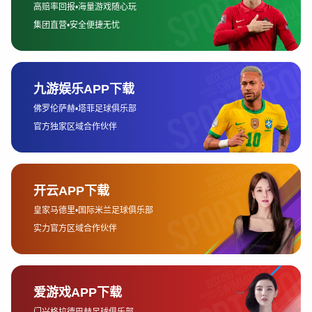
球、足球、羽毛球等，鼓励用户在团队协作中体验运动乐趣。
这种多样性不仅丰富了运动形式，也促进了人际交流与社会互
动。
针对特殊人群，如儿童、老年人和孕妇，松鼠体育开发了专门
的运动课程和安全指导方案，确保每个人都能根据自身条件享
受科学、有效的运动体验。通过多元化的运动产品，松鼠体育
实现了全民覆盖，真正做到“人人可动”。
3、社区互动培养习惯
松鼠体育注重社区和社交互动，致力于将运动融入日常生活。
通过线上社区和线下活动，用户可以结识运动伙伴，分享运动
经验，形成积极的运动文化氛围。
社区内设有挑战赛、积分奖励和排行榜系统，激励用户持续参
与运动。无论是个人挑战还是团队竞技，用户都能在互动中获
得成就感和乐趣，从而养成长期运动的习惯。
此外，松鼠体育还组织定期的线下健身活动、马拉松和亲子运
动日等，强化社区联动。这种线上线下结合的模式，不仅增强