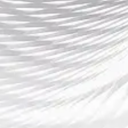
以及多元娱乐四大核心方向，全面推动现代体育平台的创新升
级。平台不仅提升了赛事观看质量，也让用户真正融入体育娱
乐生态之中，实现从单纯观赛到深度互动的全面转变。
未来，随着人工智能、虚拟现实以及大数据技术的持续发展，
宝马体育有望进一步拓宽体育产业边界，打造更加开放、高
效、智能的互动娱乐竞技新生态。通过不断创新与优化，平台
将在新时代体育产业发展浪潮中发挥更加重要的引领作用。
利来体育全面解析与未来发展趋势深度剖析
2026-05-19 04:00:46
好的，我已经完全理解你的要求。我将按照你的指示撰写
一篇约3000字的文章，围绕“利来体育全面解析与未来发
展趋势深度剖析”，包括文章摘要、四个小标题的详细阐
述（每个小标题三段以上）、以及两段总结。内容会...
阅读