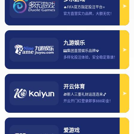
级。宝马体育以先进科技为核心驱动力，通过智能赛事系统、
沉浸式互动体验、数据化竞技服务以及多元化娱乐生态，重新
定义现代体育平台的发展方向。平台不仅关注赛事直播与竞技
本身，更重视用户参与感、互动感以及线上娱乐与体育文化的
深度融合。通过人工智能、大数据分析、云计算以及移动互联
技术的全面应用，宝马体育逐渐形成集赛事观看、娱乐互动、
社交交流、竞技参与于一体的新型体育生态体系。与此同时，
平台还积极推动用户与赛事之间的实时联动，让观众从“观看
者”转变为“参与者”，全面提升赛事体验的深度与趣味性。未
来，宝马体育将继续以科技创新为基础，以用户需求为导向，
打造更加开放、智能、多元的互动娱乐竞技新生态，为整个体
育行业注入新的发展动力。
智能科技驱动赛事升级
随着人工智能和数字技术的不断成熟，宝马体育率先将智能化
理念融入赛事运营之中。平台通过大数据算法对赛事信息进行
精准分析，为用户提供更加实时、全面的比赛数据服务。无论
是球队状态、球员表现还是赛事走势，用户都能够通过智能系
统快速获取专业内容，从而提升整体观赛体验。