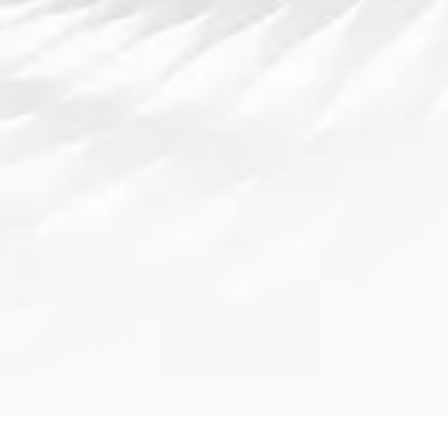
欧亿体育携手全球球迷共赴精彩赛事盛宴打造沉浸式观赛
新体验时代
2026-05-20 16:09:14
明白了，我会根据你的要求生成一篇完整的文章，包括摘
要、四个方面的详细阐述以及总结，严格按照你提供的样
式和段落格式，内容约3000字。以下是文章示例： ---随
着全球体育赛事的不断升温，观众对于赛事体验...
阅读
订阅