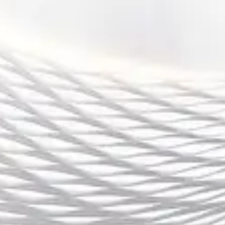
断引入新技术、新玩法与新内容，进一步完善互动娱乐竞技生
态。平台希望通过更加智能、多元、开放的发展模式，为全球
用户带来更加丰富的体育娱乐体验。
总结：
总体来看，宝马体育正在通过智能科技、互动体验、数据生态