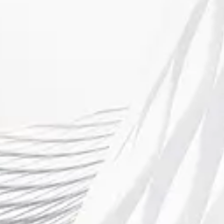
吸引了大量玩家。本文将全面探
势。通过这篇文章，读...
16 20:53:45
随着在线博彩行业的快速发
益。然而，赌博行为本身存在