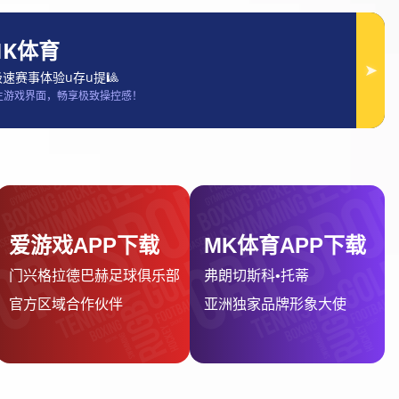
供清晰的说明，确保用户能够
。进入Betway官网后，页
码。用户需要确保提供的信息
条件。这个过程非常简单明
两项内容：电子邮件验证和身