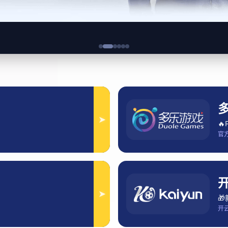
资讯
Betway登录攻略：轻松注册账号、快速进
y登录攻略：轻松注册账号
步骤解析
登录的攻略，帮助用户轻松注册账号并快速进入游戏。本文将从四
，其次分析如何完成账号的验证步骤，然后探讨如何进入游戏以及