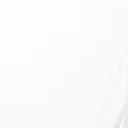
提供了多种存款方式，包括信用
示输入相应的金额和支付信
是，Betway通常会对提款
造成不便。
取款操作都相对简单，用户只
进行。通过这些基本的步骤和
20:18:09