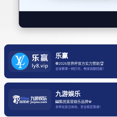
首页
体育
Betwa
戏的详细
2024-12-16 10:01:04
本文将详细解析Betway
Betway官网的注册流程